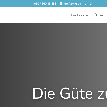
030 / 560 43 888
info@zrmg.de
Startseite
Über 
Die Güte z