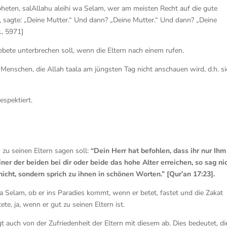
pheten, salAllahu aleihi wa Selam, wer am meisten Recht auf die gute
, sagte: „Deine Mutter.“ Und dann? „Deine Mutter.“ Und dann? „Deine
1, 5971]
ebete unterbrechen soll, wenn die Eltern nach einem rufen.
Menschen, die Allah taala am jüngsten Tag nicht anschauen wird, d.h. si
espektiert.
 zu seinen Eltern sagen soll:
“Dein Herr hat befohlen, dass ihr nur Ihm
iner der beiden bei dir oder beide das hohe Alter erreichen, so sag ni
 nicht, sondern sprich zu ihnen in schönen Worten.” [Qur’an 17:23].
a Selam, ob er ins Paradies kommt, wenn er betet, fastet und die Zakat
te, ja, wenn er gut zu seinen Eltern ist.
 auch von der Zufriedenheit der Eltern mit diesem ab. Dies bedeutet, di