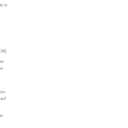
te in
36].
der
ne
ten
 auf
al-