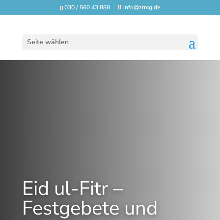
030 / 560 43 888
info@zrmg.de
Seite wählen
Eid ul-Fitr –
Festgebete und