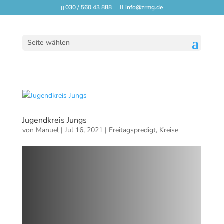
030 / 560 43 888
info@zrmg.de
Seite wählen
Jugendkreis Jungs
von
Manuel
|
Jul 16, 2021
|
Freitagspredigt
,
Kreise