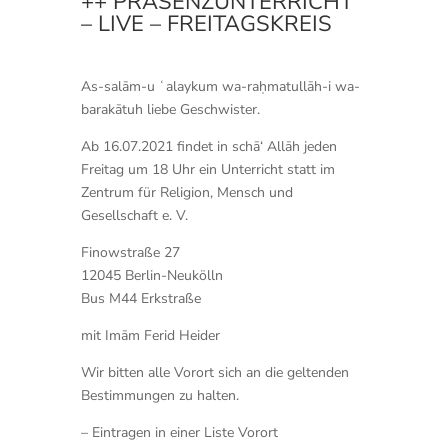
++ PRÄSENZUNTERRICHT
– LIVE – FREITAGSKREIS
As-salām-u ʿalaykum wa-raḥmatullāh-i wa-
barakātuh liebe Geschwister.
Ab 16.07.2021 findet in schā‘ Allāh jeden
Freitag um 18 Uhr ein Unterricht statt im
Zentrum für Religion, Mensch und
Gesellschaft e. V.
Finowstraße 27
12045 Berlin-Neukölln
Bus M44 Erkstraße
mit Imām Ferid Heider
Wir bitten alle Vorort sich an die geltenden
Bestimmungen zu halten.
– Eintragen in einer Liste Vorort