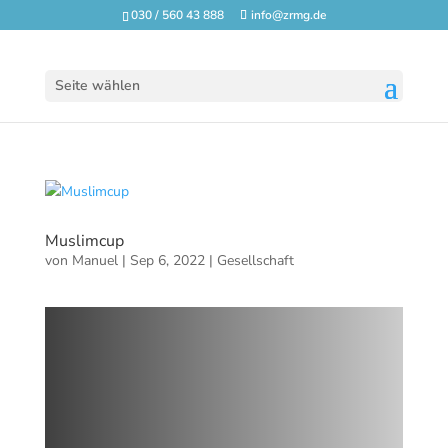
030 / 560 43 888
info@zrmg.de
Seite wählen
Muslimcup
von
Manuel
|
Sep 6, 2022
|
Gesellschaft